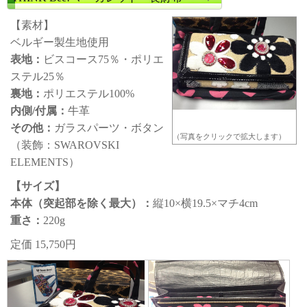
【素材】
ベルギー製生地使用
表地：
ビスコース75％・ポリエ
ステル25％
裏地：
ポリエステル100%
内側/付属：
牛革
その他：
ガラスパーツ・ボタン
（写真をクリックで拡大します）
（装飾：SWAROVSKI
ELEMENTS）
【サイズ】
本体（突起部を除く最大）：
縦10×横19.5×マチ4cm
重さ：
220g
定価 15,750円