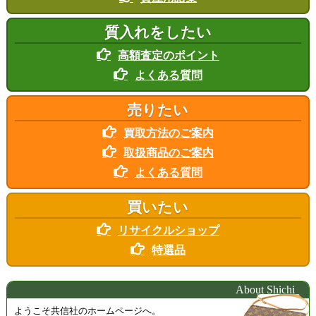
わせください。
詳細はこちら
質入れをしたい
2026.05.01
2026年5月は
「絵画」「金」の買取強化月間です。
高額査定のポイント
また、大好評の
「ルイ・ヴィトン」
も買取強化中！「古くなった」「汚れてい
よくある質問
る」「破れている」など、値段がつくかわからない、買い取ってもらえないと
思っている商品でも、お買取できる場合がございます。一度お気軽にお問い合
わせください。
売りたい
詳細はこちら
買取方法のご案内
2026.04.01
2026年4月は
「絵画」「金」の買取強化月間です。
取扱商品のご案内
また、大好評の
「ルイ・ヴィトン」
も買取強化中！「古くなった」「汚れてい
よくある質問
る」「破れている」など、値段がつくかわからない、買い取ってもらえないと
思っている商品でも、お買取できる場合がございます。一度お気軽にお問い合
わせください。
買いたい
詳細はこちら
リサイクルショップ
特選品
About Shichi
ようこそ共信社のホームページへ。