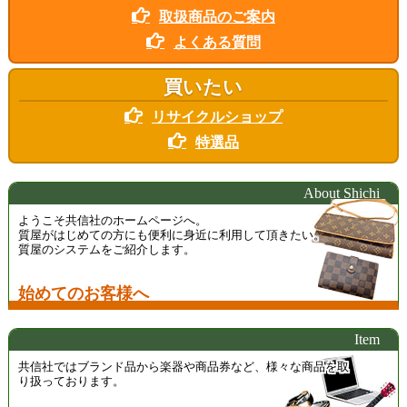
2026年4月は
「絵画」「金」の買取強化月間です。
取扱商品のご案内
また、大好評の
「ルイ・ヴィトン」
も買取強化中！「古くなった」「汚れてい
よくある質問
る」「破れている」など、値段がつくかわからない、買い取ってもらえないと
思っている商品でも、お買取できる場合がございます。一度お気軽にお問い合
わせください。
買いたい
詳細はこちら
リサイクルショップ
特選品
About Shichi
ようこそ共信社のホームページへ。
質屋がはじめての方にも便利に身近に利用して頂きたい。
質屋のシステムをご紹介します。
始めてのお客様へ
Item
共信社ではブランド品から楽器や商品券など、様々な商品を取
り扱っております。