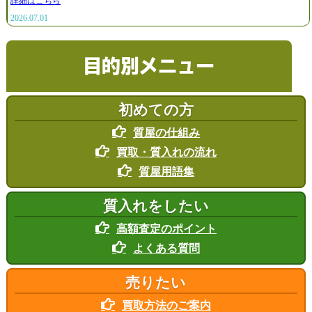
詳細はこちら
2026.07.01
2026年7月は
「楽器」「金」の買取強化月間です。
また、大好評の
「ルイ・ヴィトン」
も買取強化中！「古くなった」「汚れてい
る」「破れている」など、値段がつくかわからない、買い取ってもらえないと
目的別メニュー
思っている商品でも、お買取できる場合がございます。一度お気軽にお問い合
わせください。
詳細はこちら
初めての方
2026.06.01
2026年6月は
「楽器」「金」の買取強化月間です。
質屋の仕組み
また、大好評の
「ルイ・ヴィトン」
も買取強化中！「古くなった」「汚れてい
買取・質入れの流れ
る」「破れている」など、値段がつくかわからない、買い取ってもらえないと
思っている商品でも、お買取できる場合がございます。一度お気軽にお問い合
質屋用語集
わせください。
詳細はこちら
質入れをしたい
2026.05.01
2026年5月は
「絵画」「金」の買取強化月間です。
高額査定のポイント
また、大好評の
「ルイ・ヴィトン」
も買取強化中！「古くなった」「汚れてい
よくある質問
る」「破れている」など、値段がつくかわからない、買い取ってもらえないと
思っている商品でも、お買取できる場合がございます。一度お気軽にお問い合
わせください。
売りたい
詳細はこちら
買取方法のご案内
2026.04.01